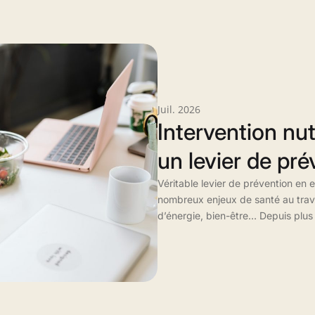
Juil. 2026
Intervention nut
un levier de pr
Véritable levier de prévention en e
nombreux enjeux de santé au travai
d’énergie, bien-être… Depuis plus