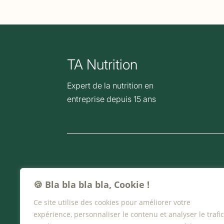
TA Nutrition
Expert de la nutrition en
entreprise depuis 15 ans
Solutions
Ressources
L'application TA Nutrition
Blog
🍪 Bla bla bla bla, Cookie !
Ateliers Nutrition
Nous connaî
Ce site utilise des cookies pour améliorer votre
expérience, personnaliser le contenu et analyser le trafic
Vos enjeux
Contact