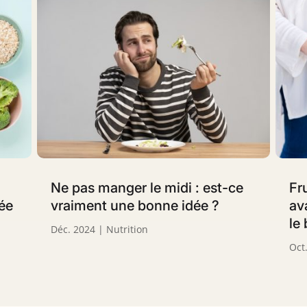
Ne pas manger le midi : est-ce
Fr
rée
vraiment une bonne idée ?
av
le
Déc. 2024
|
Nutrition
Oct